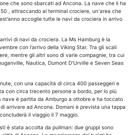
agione che sono sbarcati ad Ancona. La nave che li ha
8.50 , attraccando al terminal crociere, un'area che
st’anno accoglie tutte le navi da crociera in arrivo
arrivi di navi da crociera. La Ms Hamburg è la
embre con l’arrivo della Viking Star. Tra gli scali
ere, mentre gli altri sono di varie compagnie, tra cui
Bouganville, Nautica, Dumont D’Urville e Seven Seas
ute, con una capacità di circa 400 passeggeri e
a con circa trecento persone a bordo, per lo più
 La nave è partita da Amburgo a ottobre e ha toccato
ma di arrivare ad Ancona. Domani è prevista una tappa
oncluderà il viaggio il 7 maggio.
isti è stata accolta da pullman: due gruppi sono