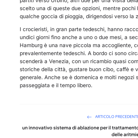
partiti verso Urbino, altri due per una visita del
scelto una di queste due opzioni, mentre pochi h
qualche goccia di pioggia, dirigendosi verso la 
I crocieristi, in gran parte tedeschi, hanno racc
undici giorni fino anche a uno o due mesi, a se
Hamburg è una nave piccola ma accogliente, co
prevalentemente tedeschi. A bordo ci sono circ
scenderà a Venezia, con un ricambio quasi comple
storiche della città, gustare buon cibo, caffè e v
generale. Anche se è domenica e molti negozi so
passeggiata e il tempo libero.
ARTICOLO PRECEDENT
un innovativo sistema di ablazione per il trattament
delle aritmi