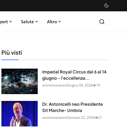
port
Salute
Altro
Più visti
Imperial Royal Circus dal 6 al 14
giugno - l'eccellenza...
amministratore
Giugno 04, 2026
19
Dr. Antonicelli neo Presidente
Sit Marche- Umbria
amministratore
Gennaio 22, 2026
21