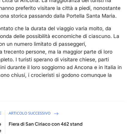
la città di Ancona. La maggioranza dei turisti ha
anno preferito visitare la città a piedi, nonostante
zona storica passando dalla Portella Santa Maria.
ontato che la durata del viaggio varia molto, da
conda delle possibilità economiche di ciascuno. La
n un numero limitato di passeggeri,
a trecento persone, ma la maggior parte di loro
to. I turisti sperano di visitare chiese, parti
ini durante il loro soggiorno ad Ancona e in Italia in
no chiusi, i crocieristi si godono comunque la
E
ARTICOLO SUCCESSIVO
o
Fiera di San Ciriaco con 462 stand
e