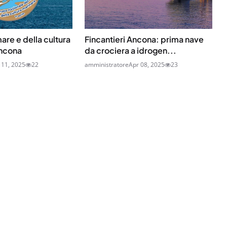
are e della cultura
Fincantieri Ancona: prima nave
Ancona
da crociera a idrogen...
 11, 2025
22
amministratore
Apr 08, 2025
23