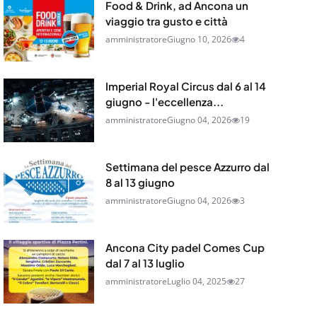
Food & Drink, ad Ancona un
viaggio tra gusto e città
amministratore
Giugno 10, 2026
4
Imperial Royal Circus dal 6 al 14
giugno - l'eccellenza...
amministratore
Giugno 04, 2026
19
Settimana del pesce Azzurro dal
8 al 13 giugno
amministratore
Giugno 04, 2026
3
Ancona City padel Comes Cup
dal 7 al 13 luglio
amministratore
Luglio 04, 2025
27