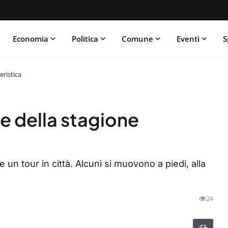
Economia
Politica
Comune
Eventi
S
eristica
e della stagione
 un tour in città. Alcuni si muovono a piedi, alla
24