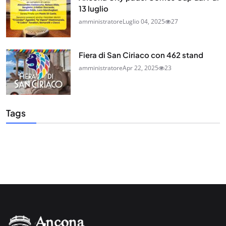
13 luglio
amministratore
Luglio 04, 2025
27
Fiera di San Ciriaco con 462 stand
amministratore
Apr 22, 2025
23
Tags